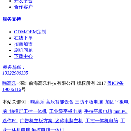
开发平台
合作客户
服务支持
ODM/OEM定制
在线下单
招商加盟
刷机问题
下载中心
服务热线：
13322986335
嗨高乐
--深圳前海高乐科技有限公司 版权所有 2017
粤ICP备
19006116
号
本站关键词：
嗨高乐
高乐智能设备
三防平板电脑
加固平板电
脑
触摸屏工控一体机
工业级平板电脑
手持平板电脑
miniPC
迷你PC
广告机主板方案
迷你电脑主机
工控一体机电脑
工
业一体机电脑
触摸电脑一体机